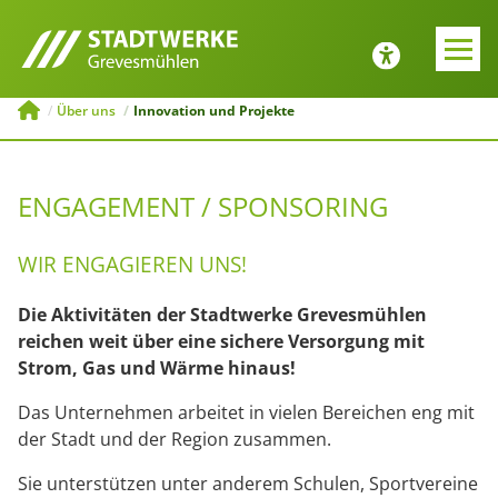
E-MOBILITÄT
JOBS UND
AUSBILDUNG
Zurück
Zurück
Über uns
Innovation und Projekte
Tipps zur Emobilität
Bewerbung
ENGAGEMENT / SPONSORING
ng
Ladesäulenkonfigurator
Menü schließen
WIR ENGAGIEREN UNS!
Öffentliche
Ladeinfrastruktur
Die Aktivitäten der Stadtwerke Grevesmühlen
Menü schließen
reichen weit über eine sichere Versorgung mit
Strom, Gas und Wärme hinaus!
Das Unternehmen arbeitet in vielen Bereichen eng mit
der Stadt und der Region zusammen.
Sie unterstützen unter anderem Schulen, Sportvereine